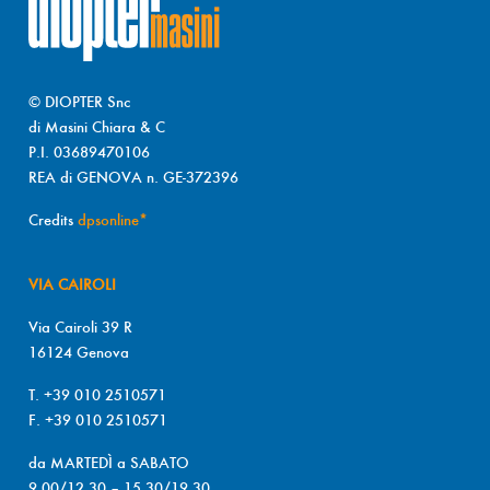
© DIOPTER Snc
di Masini Chiara & C
P.I. 03689470106
REA di GENOVA n. GE-372396
Credits
dpsonline*
VIA CAIROLI
Via Cairoli 39 R
16124 Genova
T. +39 010 2510571
F. +39 010 2510571
da MARTEDÌ a SABATO
9.00/12.30 – 15.30/19.30