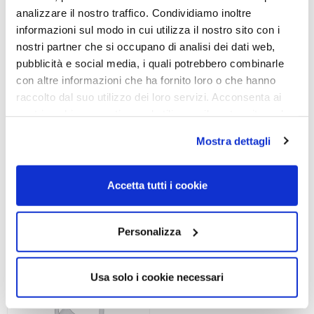
analizzare il nostro traffico. Condividiamo inoltre
informazioni sul modo in cui utilizza il nostro sito con i
nostri partner che si occupano di analisi dei dati web,
pubblicità e social media, i quali potrebbero combinarle
OCCHIALE DA SOLE, RAY-
OCCHIALE DA SOLE, RAY-
con altre informazioni che ha fornito loro o che hanno
BAN
BAN
raccolto dal suo utilizzo dei loro servizi. Acconsenta ai
Occhiale RAY-BAN 0RB3016
Occhiale RAY-BAN 0RB3016
nostri cookie se continua ad utilizzare il nostro sito web.
1368G4 55
1368G4 51
Mostra dettagli
243,00
€
170,10
€
243,00
€
170,10
€
Accetta tutti i cookie
Read more
Read more
Personalizza
Usa solo i cookie necessari