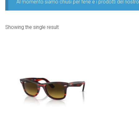
Al momento siamo chiusi per ferie e i prodotti del nost
Showing the single result