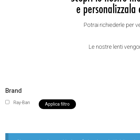
e personalizzala 
Potrai richiederle per 
Le nostre lenti vengon
Brand
Ray-Ban
Applica filtro