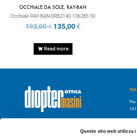
OCCHIALE DA SOLE, RAY-BAN
Occhiale RAY-BAN 0RB2140 136285 50
193,00
€
135,00
€
Read more
VIA
Via 
161
T. 
© DIOPTER Snc
F. 
di Masini Chiara & C
Questo sito web utilizza i