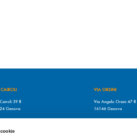
 CAIROLI
VIA ORSINI
Cairoli 39 R
Via Angelo Orsini 47 R
24 Genova
16146 Genova
+39 010 2510571
T. +39 010 315613
+39 010 2510571
F. +39 010 317009
 cookie