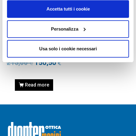
Accetta tutti i cookie
Personalizza
OCCHIALE DA SOLE, RAY-
BAN VISTA
Occhiale RAY-BAN VISTA
Usa solo i cookie necessari
0RX8779D 1252 55
215,00
€
150,50
€
Read more