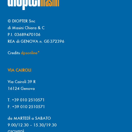
© DIOPTER Snc
di Masini Chiara & C
P.I. 03689470106
REA di GENOVA n. GE-372396
Credits
dpsonline*
VIA CAIROLI
Via Cairoli 39 R
16124 Genova
T. +39 010 2510571
F. +39 010 2510571
da MARTEDÌ a SABATO
9.00/12.30 – 15.30/19.30
GIOVEDÌ