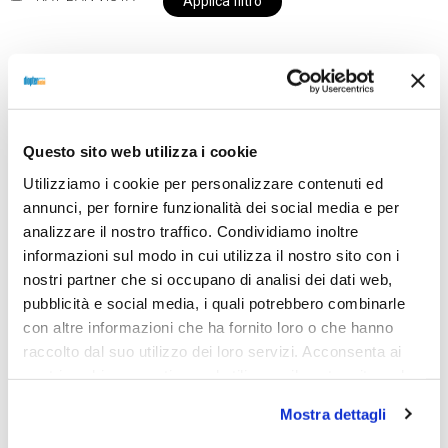
Applica filtro
Al momento siamo chiusi per ferie e i prodotti del
nostro negozio non saranno disponibili per la
Questo sito web utilizza i cookie
spedizione fino al giorno 31 agosto. BUONE FERIE
Utilizziamo i cookie per personalizzare contenuti ed
da OTTICA DIOPTER
annunci, per fornire funzionalità dei social media e per
analizzare il nostro traffico. Condividiamo inoltre
informazioni sul modo in cui utilizza il nostro sito con i
Showing the single result
nostri partner che si occupano di analisi dei dati web,
pubblicità e social media, i quali potrebbero combinarle
con altre informazioni che ha fornito loro o che hanno
raccolto dal suo utilizzo dei loro servizi. Acconsenta ai
nostri cookie se continua ad utilizzare il nostro sito web.
Mostra dettagli