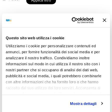
Applica filtro
Al momento siamo chiusi per ferie e i prodotti del
nostro negozio non saranno disponibili per la
Questo sito web utilizza i cookie
spedizione fino al giorno 31 agosto. BUONE FERIE
Utilizziamo i cookie per personalizzare contenuti ed
da OTTICA DIOPTER
annunci, per fornire funzionalità dei social media e per
analizzare il nostro traffico. Condividiamo inoltre
informazioni sul modo in cui utilizza il nostro sito con i
Showing all 2 results
nostri partner che si occupano di analisi dei dati web,
pubblicità e social media, i quali potrebbero combinarle
con altre informazioni che ha fornito loro o che hanno
raccolto dal suo utilizzo dei loro servizi. Acconsenta ai
nostri cookie se continua ad utilizzare il nostro sito web.
Mostra dettagli