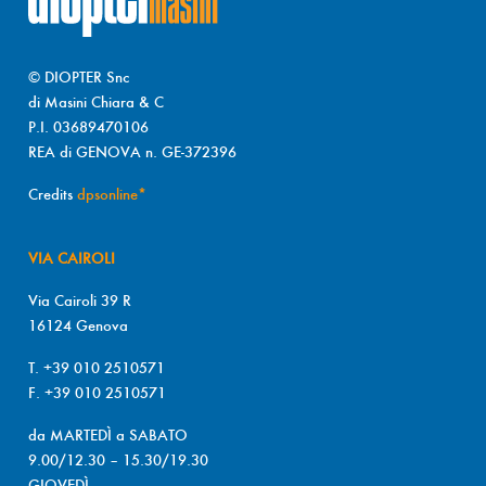
© DIOPTER Snc
di Masini Chiara & C
P.I. 03689470106
REA di GENOVA n. GE-372396
Credits
dpsonline*
VIA CAIROLI
Via Cairoli 39 R
16124 Genova
T. +39 010 2510571
F. +39 010 2510571
da MARTEDÌ a SABATO
9.00/12.30 – 15.30/19.30
GIOVEDÌ