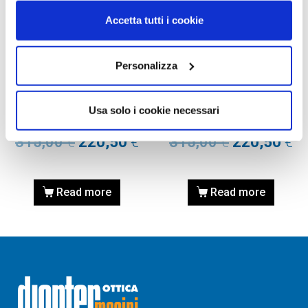
Accetta tutti i cookie
Personalizza
OCCHIALE DA SOLE,
OCCHIALE DA SOLE,
PERSOL
PERSOL
Occhiale PERSOL 0PO3343S
Occhiale PERSOL 0PO3343S
Usa solo i cookie necessari
120848 55
120848 53
315,00
€
220,50
€
315,00
€
220,50
€
Read more
Read more