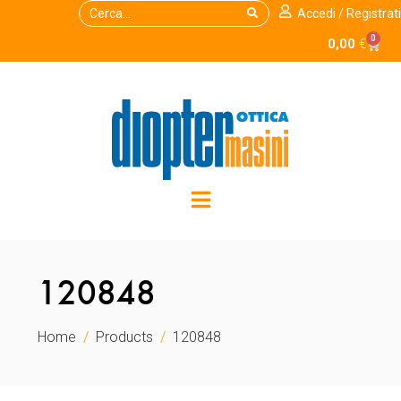
Accedi / Registrati
0
0,00
€
120848
Home
Products
120848