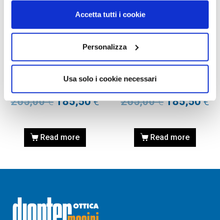
Accetta tutti i cookie
Personalizza
OCCHIALE DA SOLE,
OCCHIALE DA SOLE,
PERSOL
PERSOL
Occhiale PERSOL 0PO3350S
Occhiale PERSOL 0PO3350S
Usa solo i cookie necessari
1203B1 56
1203B1 53
265,00
€
185,50
€
265,00
€
185,50
€
Read more
Read more