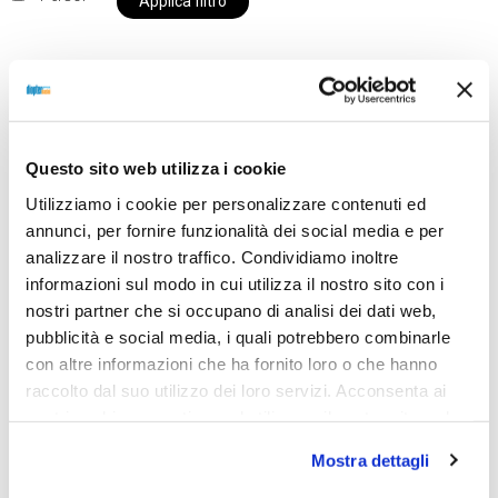
Applica filtro
Al momento siamo chiusi per ferie e i prodotti del
nostro negozio non saranno disponibili per la
Questo sito web utilizza i cookie
spedizione fino al giorno 31 agosto. BUONE FERIE
Utilizziamo i cookie per personalizzare contenuti ed
da OTTICA DIOPTER
annunci, per fornire funzionalità dei social media e per
analizzare il nostro traffico. Condividiamo inoltre
informazioni sul modo in cui utilizza il nostro sito con i
Showing all 2 results
nostri partner che si occupano di analisi dei dati web,
pubblicità e social media, i quali potrebbero combinarle
con altre informazioni che ha fornito loro o che hanno
raccolto dal suo utilizzo dei loro servizi. Acconsenta ai
nostri cookie se continua ad utilizzare il nostro sito web.
Mostra dettagli