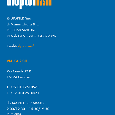
© DIOPTER Snc
di Masini Chiara & C
P.I. 03689470106
REA di GENOVA n. GE-372396
Credits
dpsonline*
VIA CAIROLI
Via Cairoli 39 R
16124 Genova
T. +39 010 2510571
F. +39 010 2510571
da MARTEDÌ a SABATO
9.00/12.30 – 15.30/19.30
GIOVEDÌ