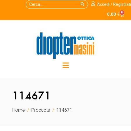
Accedi / Registrati
0
0,00
€
114671
Home
Products
114671