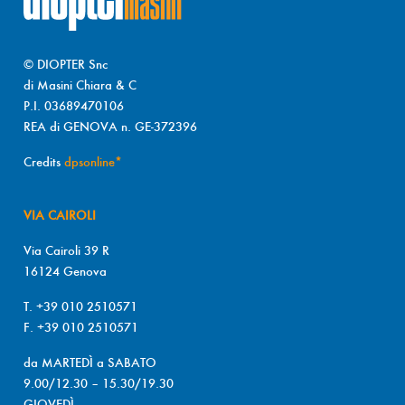
© DIOPTER Snc
di Masini Chiara & C
P.I. 03689470106
REA di GENOVA n. GE-372396
Credits
dpsonline*
VIA CAIROLI
Via Cairoli 39 R
16124 Genova
T. +39 010 2510571
F. +39 010 2510571
da MARTEDÌ a SABATO
9.00/12.30 – 15.30/19.30
GIOVEDÌ