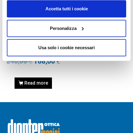
Accetta tutti i cookie
Personalizza
OCCHIALE DA SOLE,
PERSOL
Occhiale PERSOL 0PO2484S
Usa solo i cookie necessari
114671 52
240,00
€
168,00
€
Read more