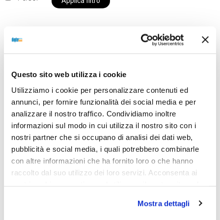
Applica filtro
Al momento siamo chiusi per ferie e i prodotti del
nostro negozio non saranno disponibili per la
Questo sito web utilizza i cookie
spedizione fino al giorno 31 agosto. BUONE FERIE
Utilizziamo i cookie per personalizzare contenuti ed
da OTTICA DIOPTER
annunci, per fornire funzionalità dei social media e per
analizzare il nostro traffico. Condividiamo inoltre
informazioni sul modo in cui utilizza il nostro sito con i
Showing the single result
nostri partner che si occupano di analisi dei dati web,
pubblicità e social media, i quali potrebbero combinarle
con altre informazioni che ha fornito loro o che hanno
raccolto dal suo utilizzo dei loro servizi. Acconsenta ai
nostri cookie se continua ad utilizzare il nostro sito web.
Mostra dettagli