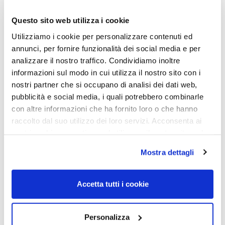
Questo sito web utilizza i cookie
Utilizziamo i cookie per personalizzare contenuti ed
annunci, per fornire funzionalità dei social media e per
analizzare il nostro traffico. Condividiamo inoltre
informazioni sul modo in cui utilizza il nostro sito con i
OCCHIALE DA SOLE,
OCCHIALE DA SOLE,
PERSOL
PERSOL
nostri partner che si occupano di analisi dei dati web,
pubblicità e social media, i quali potrebbero combinarle
Occhiale PERSOL 0PO1022S
Occhiale PERSOL 0PO1020S
113256 58
113256 57
con altre informazioni che ha fornito loro o che hanno
raccolto dal suo utilizzo dei loro servizi. Acconsenta ai
425,00
€
297,50
€
285,00
€
199,50
€
nostri cookie se continua ad utilizzare il nostro sito web.
Mostra dettagli
Read more
Read more
Accetta tutti i cookie
Personalizza