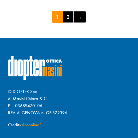
1
2
→
© DIOPTER Snc
di Masini Chiara & C
P.I. 03689470106
REA di GENOVA n. GE-372396
Credits
dpsonline*