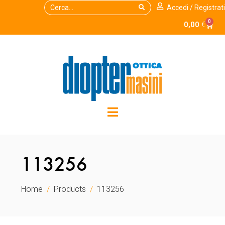
Accedi / Registrati
0
0,00
€
113256
Home
Products
113256