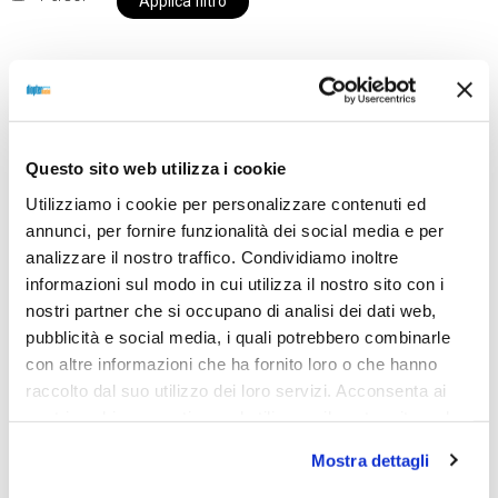
Applica filtro
Al momento siamo chiusi per ferie e i prodotti del
nostro negozio non saranno disponibili per la
Questo sito web utilizza i cookie
spedizione fino al giorno 31 agosto. BUONE FERIE
Utilizziamo i cookie per personalizzare contenuti ed
da OTTICA DIOPTER
annunci, per fornire funzionalità dei social media e per
analizzare il nostro traffico. Condividiamo inoltre
informazioni sul modo in cui utilizza il nostro sito con i
Showing all 2 results
nostri partner che si occupano di analisi dei dati web,
pubblicità e social media, i quali potrebbero combinarle
con altre informazioni che ha fornito loro o che hanno
raccolto dal suo utilizzo dei loro servizi. Acconsenta ai
nostri cookie se continua ad utilizzare il nostro sito web.
Mostra dettagli