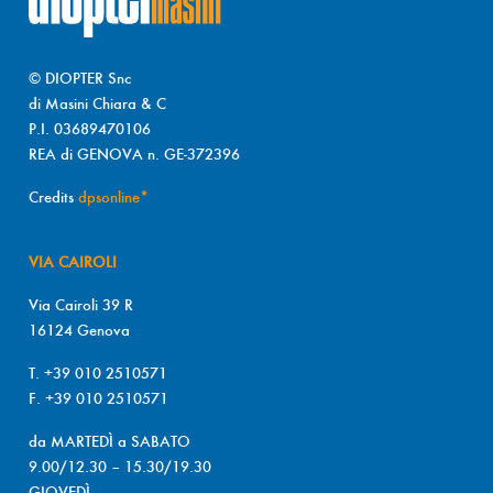
© DIOPTER Snc
di Masini Chiara & C
P.I. 03689470106
REA di GENOVA n. GE-372396
Credits
dpsonline*
VIA CAIROLI
Via Cairoli 39 R
16124 Genova
T. +39 010 2510571
F. +39 010 2510571
da MARTEDÌ a SABATO
9.00/12.30 – 15.30/19.30
GIOVEDÌ