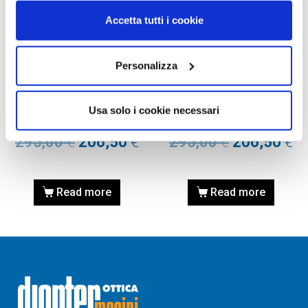
Accetta tutti i cookie
Personalizza
OCCHIALE DA SOLE,
OCCHIALE DA SOLE,
PERSOL
PERSOL
Occhiale PERSOL
Occhiale PERSOL
Usa solo i cookie necessari
0PO1015SJ 1127S3 52
0PO1015SJ 1127S3 52
295,00
€
206,50
€
295,00
€
206,50
€
Read more
Read more