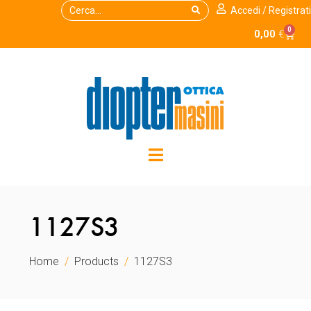
Accedi / Registrati
0
0,00
€
1127S3
Home
Products
1127S3