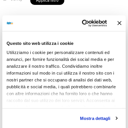
Applica filtro
Al momento siamo chiusi per ferie e i prodotti del
nostro negozio non saranno disponibili per la
Questo sito web utilizza i cookie
spedizione fino al giorno 31 agosto. BUONE FERIE
Utilizziamo i cookie per personalizzare contenuti ed
da OTTICA DIOPTER
annunci, per fornire funzionalità dei social media e per
analizzare il nostro traffico. Condividiamo inoltre
informazioni sul modo in cui utilizza il nostro sito con i
Showing the single result
nostri partner che si occupano di analisi dei dati web,
pubblicità e social media, i quali potrebbero combinarle
con altre informazioni che ha fornito loro o che hanno
raccolto dal suo utilizzo dei loro servizi. Acconsenta ai
nostri cookie se continua ad utilizzare il nostro sito web.
Mostra dettagli