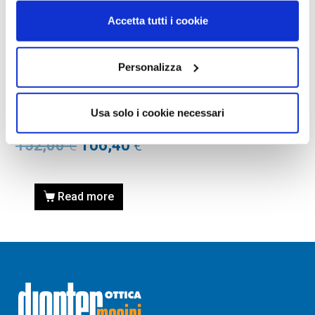
Accetta tutti i cookie
Personalizza
OAKLEY, OCCHIALE DA
SOLE
Occhiale OAKLEY 0OO9060
Usa solo i cookie necessari
11-161 29
152,00
€
106,40
€
Read more