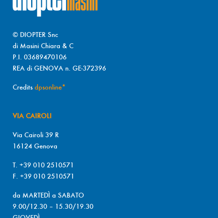
© DIOPTER Snc
di Masini Chiara & C
P.I. 03689470106
REA di GENOVA n. GE-372396
Credits
dpsonline*
VIA CAIROLI
Via Cairoli 39 R
16124 Genova
T. +39 010 2510571
F. +39 010 2510571
da MARTEDÌ a SABATO
9.00/12.30 – 15.30/19.30
GIOVEDÌ