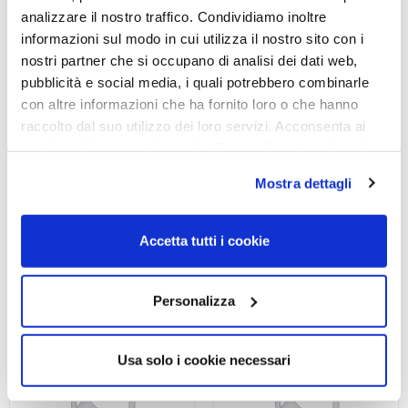
analizzare il nostro traffico. Condividiamo inoltre
informazioni sul modo in cui utilizza il nostro sito con i
nostri partner che si occupano di analisi dei dati web,
pubblicità e social media, i quali potrebbero combinarle
OCCHIALE DA SOLE,
OCCHIALE DA SOLE,
con altre informazioni che ha fornito loro o che hanno
PERSOL
PERSOL
raccolto dal suo utilizzo dei loro servizi. Acconsenta ai
Occhiale PERSOL 0PO1025S
Occhiale PERSOL 0PO1025S
nostri cookie se continua ad utilizzare il nostro sito web.
1078R5 57
1078R5 54
Mostra dettagli
285,00
€
199,50
€
285,00
€
199,50
€
Accetta tutti i cookie
Read more
Read more
Personalizza
Usa solo i cookie necessari