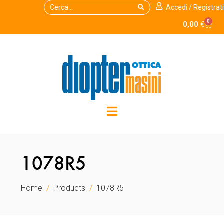
Accedi / Registrati
0
0,00
€
1078R5
Home
Products
1078R5