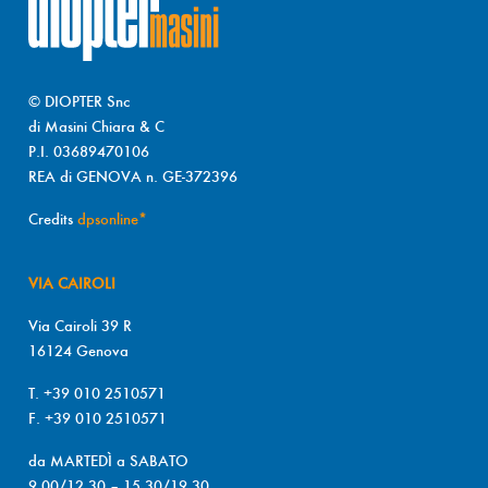
© DIOPTER Snc
di Masini Chiara & C
P.I. 03689470106
REA di GENOVA n. GE-372396
Credits
dpsonline*
VIA CAIROLI
Via Cairoli 39 R
16124 Genova
T. +39 010 2510571
F. +39 010 2510571
da MARTEDÌ a SABATO
9.00/12.30 – 15.30/19.30