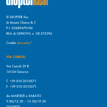
© DIOPTER Snc
di Masini Chiara & C
P.I. 03689470106
REA di GENOVA n. GE-372396
Credits
dpsonline*
VIA CAIROLI
Via Cairoli 39 R
16124 Genova
T. +39 010 2510571
F. +39 010 2510571
da MARTEDÌ a SABATO
9.00/12.30 – 15.30/19.30
GIOVEDÌ