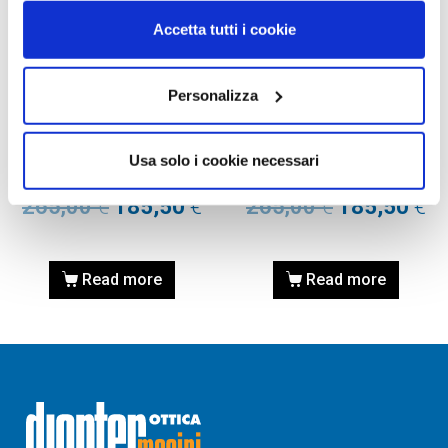
Accetta tutti i cookie
Personalizza
OCCHIALE DA VISTA,
OCCHIALE DA VISTA,
PERSOL
PERSOL
Occhiale PERSOL 0PO1023V
Occhiale PERSOL 0PO1023V
Usa solo i cookie necessari
1021 55
1021 55
265,00
€
185,50
€
265,00
€
185,50
€
Read more
Read more