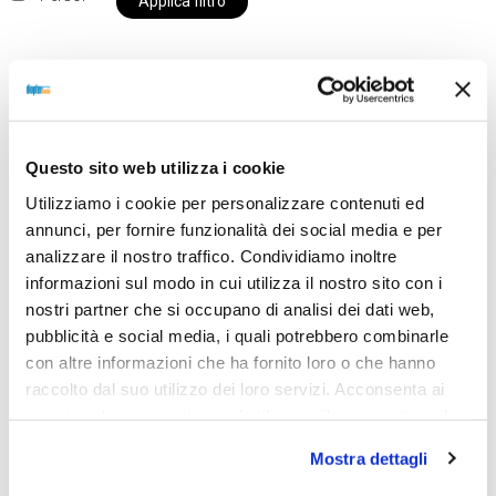
Applica filtro
Al momento siamo chiusi per ferie e i prodotti del
nostro negozio non saranno disponibili per la
Questo sito web utilizza i cookie
spedizione fino al giorno 31 agosto. BUONE FERIE
Utilizziamo i cookie per personalizzare contenuti ed
da OTTICA DIOPTER
annunci, per fornire funzionalità dei social media e per
analizzare il nostro traffico. Condividiamo inoltre
informazioni sul modo in cui utilizza il nostro sito con i
Showing all 2 results
nostri partner che si occupano di analisi dei dati web,
pubblicità e social media, i quali potrebbero combinarle
con altre informazioni che ha fornito loro o che hanno
raccolto dal suo utilizzo dei loro servizi. Acconsenta ai
nostri cookie se continua ad utilizzare il nostro sito web.
Mostra dettagli