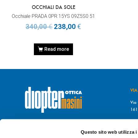
OCCHIALI DA SOLE
Occhiale PRADA 0PR 15YS 09Z5S0 51
340,00
€
238,00
€
Read more
VIA
Via 
161
T. 
© DIOPTER Snc
F. 
di Masini Chiara & C
Questo sito web utilizza i