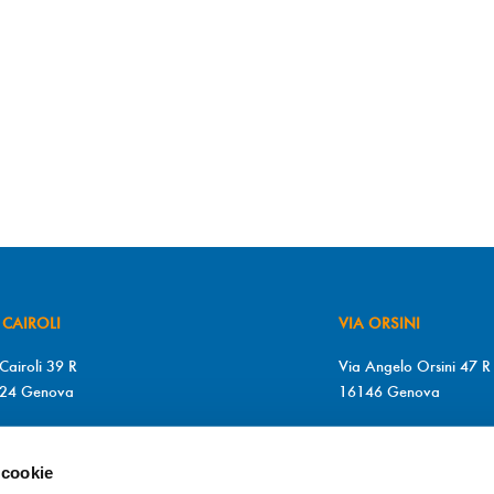
 CAIROLI
VIA ORSINI
Cairoli 39 R
Via Angelo Orsini 47 R
24 Genova
16146 Genova
+39 010 2510571
T. +39 010 315613
+39 010 2510571
F. +39 010 317009
 cookie