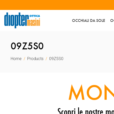
OCCHIALI DA SOLE
O
09Z5S0
Home
Products
09Z5S0
MON
Scopri le nostre mo