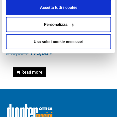
Accetta tutti i cookie
Personalizza
OCCHIALI DA VISTA
OCCHIALE DA VISTA TOM
FORD FT5400 48 065 –
Usa solo i cookie necessari
corno/altro
240,00
€
175,00
€
Read more