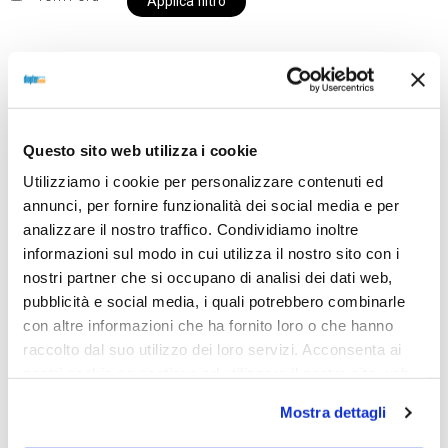
Applica filtro
Al momento siamo chiusi per ferie e i prodotti del
nostro negozio non saranno disponibili per la
Questo sito web utilizza i cookie
spedizione fino al giorno 31 agosto. BUONE FERIE
Utilizziamo i cookie per personalizzare contenuti ed
da OTTICA DIOPTER
annunci, per fornire funzionalità dei social media e per
analizzare il nostro traffico. Condividiamo inoltre
informazioni sul modo in cui utilizza il nostro sito con i
Showing the single result
nostri partner che si occupano di analisi dei dati web,
pubblicità e social media, i quali potrebbero combinarle
con altre informazioni che ha fornito loro o che hanno
raccolto dal suo utilizzo dei loro servizi. Acconsenta ai
Sold out
nostri cookie se continua ad utilizzare il nostro sito web.
Mostra dettagli