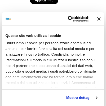
Applica filtro
Al momento siamo chiusi per ferie e i prodotti del
nostro negozio non saranno disponibili per la
Questo sito web utilizza i cookie
spedizione fino al giorno 31 agosto. BUONE FERIE
Utilizziamo i cookie per personalizzare contenuti ed
da OTTICA DIOPTER
annunci, per fornire funzionalità dei social media e per
analizzare il nostro traffico. Condividiamo inoltre
informazioni sul modo in cui utilizza il nostro sito con i
Showing all 2 results
nostri partner che si occupano di analisi dei dati web,
pubblicità e social media, i quali potrebbero combinarle
con altre informazioni che ha fornito loro o che hanno
raccolto dal suo utilizzo dei loro servizi. Acconsenta ai
Sold out
Sold out
nostri cookie se continua ad utilizzare il nostro sito web.
Mostra dettagli