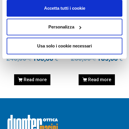
Accetta tutti i cookie
Personalizza
OCCHIALI DA VISTA
OCCHIALI DA VISTA
OCCHIALE DA VISTA TOM
OCCHIALE DA VISTA TOM
FORD FT5400 48 053 –
FORD FT5494 47 053 –
Usa solo i cookie necessari
avana bionda
avana bionda
240,00
€
168,00
€
250,00
€
185,00
€
Read more
Read more