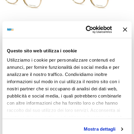
OCCHIALI DA VISTA
OCCHIALI DA VISTA
OCCHIALE DA VISTA TOM
OCCHIALE DA VISTA TOM
FORD FT5401 51 045 –
FORD FT5401 49 045 –
marrone chiaro luc
marrone chiaro luc
Questo sito web utilizza i cookie
240,00
€
180,00
€
240,00
€
180,00
€
Utilizziamo i cookie per personalizzare contenuti ed
annunci, per fornire funzionalità dei social media e per
analizzare il nostro traffico. Condividiamo inoltre
informazioni sul modo in cui utilizza il nostro sito con i
Select options
Select options
nostri partner che si occupano di analisi dei dati web,
pubblicità e social media, i quali potrebbero combinarle
con altre informazioni che ha fornito loro o che hanno
raccolto dal suo utilizzo dei loro servizi. Acconsenta ai
Sold out
Sold out
nostri cookie se continua ad utilizzare il nostro sito web.
Mostra dettagli