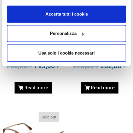
Accetta tutti i cookie
Personalizza
OCCHIALI DA VISTA
OCCHIALI DA VISTA
OCCHIALE DA VISTA TOM
OCCHIALE DA VISTA TOM
FORD FT5463 52 045 –
FORD FT5467 50 045 –
Usa solo i cookie necessari
marrone chiaro luc
marrone chiaro luc
260,00
€
195,00
€
270,00
€
202,00
€
Read more
Read more
Sold out