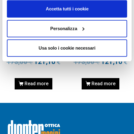
Accetta tutti i cookie
Personalizza
OCCHIALE DA SOLE, RAY-
OCCHIALE DA SOLE, RAY-
BAN
BAN
Occhiale RAY-BAN 0RB3875
Occhiale RAY-BAN 0RB3875
Usa solo i cookie necessari
029/R5 56
029/R5 53
173,00
€
121,10
€
173,00
€
121,10
€
Read more
Read more