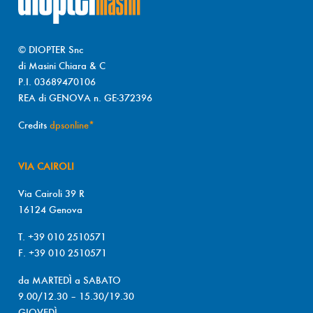
© DIOPTER Snc
di Masini Chiara & C
P.I. 03689470106
REA di GENOVA n. GE-372396
Credits
dpsonline*
VIA CAIROLI
Via Cairoli 39 R
16124 Genova
T. +39 010 2510571
F. +39 010 2510571
da MARTEDÌ a SABATO
9.00/12.30 – 15.30/19.30
GIOVEDÌ