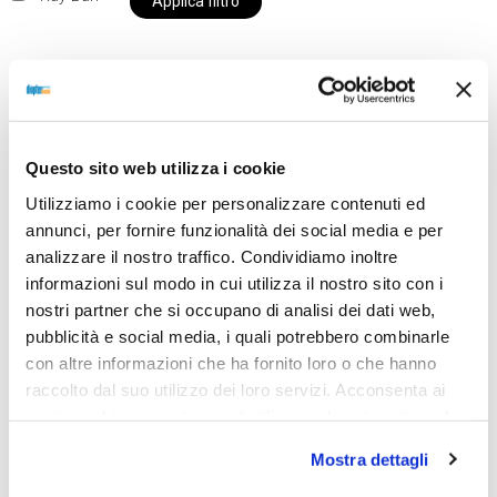
Applica filtro
Al momento siamo chiusi per ferie e i prodotti del
nostro negozio non saranno disponibili per la
Questo sito web utilizza i cookie
spedizione fino al giorno 31 agosto. BUONE FERIE
Utilizziamo i cookie per personalizzare contenuti ed
da OTTICA DIOPTER
annunci, per fornire funzionalità dei social media e per
analizzare il nostro traffico. Condividiamo inoltre
informazioni sul modo in cui utilizza il nostro sito con i
Showing all 2 results
nostri partner che si occupano di analisi dei dati web,
pubblicità e social media, i quali potrebbero combinarle
con altre informazioni che ha fornito loro o che hanno
raccolto dal suo utilizzo dei loro servizi. Acconsenta ai
nostri cookie se continua ad utilizzare il nostro sito web.
Mostra dettagli