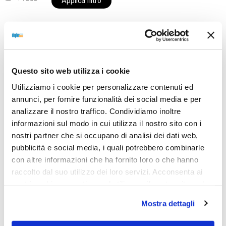
Applica filtro
Al momento siamo chiusi per ferie e i prodotti del
Questo sito web utilizza i cookie
nostro negozio non saranno disponibili per la
spedizione fino al giorno 31 agosto. BUONE FERIE
Utilizziamo i cookie per personalizzare contenuti ed
da OTTICA DIOPTER
annunci, per fornire funzionalità dei social media e per
analizzare il nostro traffico. Condividiamo inoltre
informazioni sul modo in cui utilizza il nostro sito con i
nostri partner che si occupano di analisi dei dati web,
Showing the single result
pubblicità e social media, i quali potrebbero combinarle
con altre informazioni che ha fornito loro o che hanno
raccolto dal suo utilizzo dei loro servizi. Acconsenta ai
nostri cookie se continua ad utilizzare il nostro sito web.
Mostra dettagli