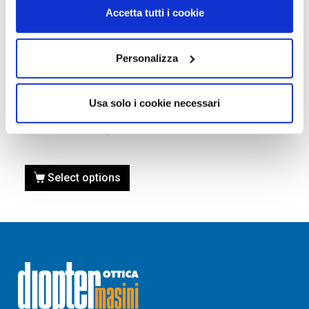
Accetta tutti i cookie
Personalizza
OCCHIALI DA SOLE
Occhiale PRADA 0PR 02WS
Usa solo i cookie necessari
01M0A7 54
270,00
€
189,00
€
Select options