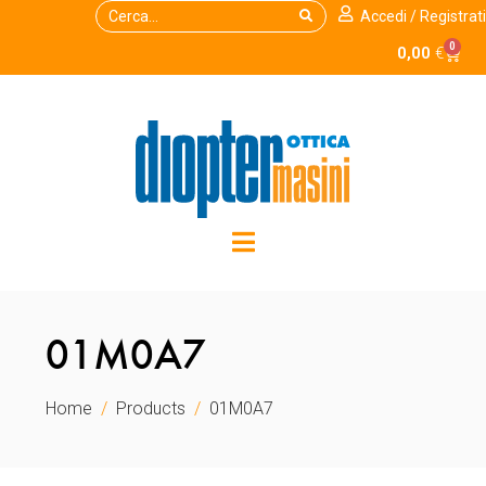
Accedi / Registrati
0
0,00
€
01M0A7
Home
Products
01M0A7