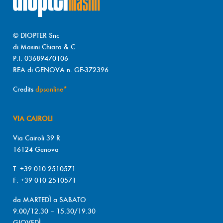
© DIOPTER Snc
di Masini Chiara & C
P.I. 03689470106
REA di GENOVA n. GE-372396
Credits
dpsonline*
VIA CAIROLI
Via Cairoli 39 R
16124 Genova
T. +39 010 2510571
F. +39 010 2510571
da MARTEDÌ a SABATO
9.00/12.30 – 15.30/19.30
GIOVEDÌ