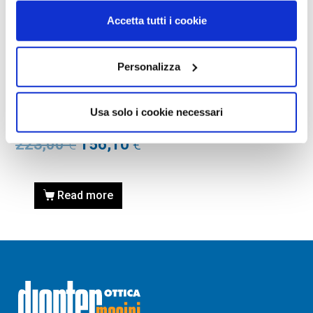
Accetta tutti i cookie
Personalizza
OCCHIALE DA SOLE, RAY-
BAN
Occhiale RAY-BAN 0RB3694
Usa solo i cookie necessari
004/M2 53
223,00
€
156,10
€
Read more