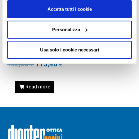
Accetta tutti i cookie
Personalizza
OCCHIALE DA SOLE, RAY-
BAN
Occhiale RAY-BAN 0RB3663
Usa solo i cookie necessari
004/3M 60
162,00
€
113,40
€
Read more