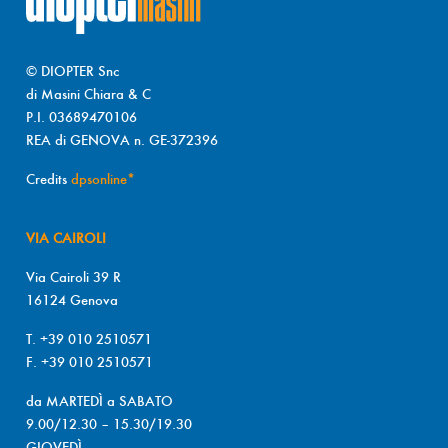
© DIOPTER Snc
di Masini Chiara & C
P.I. 03689470106
REA di GENOVA n. GE-372396
Credits
dpsonline*
VIA CAIROLI
Via Cairoli 39 R
16124 Genova
T. +39 010 2510571
F. +39 010 2510571
da MARTEDÌ a SABATO
9.00/12.30 – 15.30/19.30
GIOVEDÌ