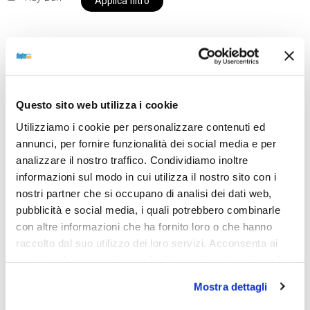
Applica filtro
Al momento siamo chiusi per ferie e i prodotti del
nostro negozio non saranno disponibili per la
Questo sito web utilizza i cookie
spedizione fino al giorno 31 agosto. BUONE FERIE
Utilizziamo i cookie per personalizzare contenuti ed
da OTTICA DIOPTER
annunci, per fornire funzionalità dei social media e per
analizzare il nostro traffico. Condividiamo inoltre
informazioni sul modo in cui utilizza il nostro sito con i
Showing the single result
nostri partner che si occupano di analisi dei dati web,
pubblicità e social media, i quali potrebbero combinarle
con altre informazioni che ha fornito loro o che hanno
raccolto dal suo utilizzo dei loro servizi. Acconsenta ai
nostri cookie se continua ad utilizzare il nostro sito web.
Mostra dettagli