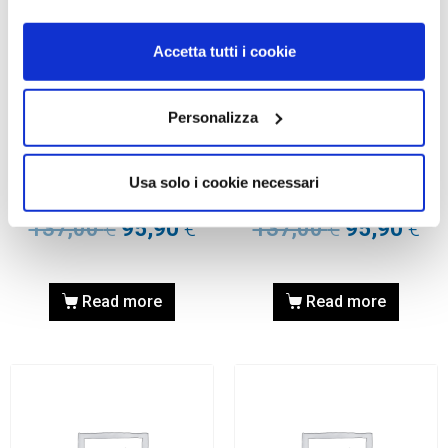
Accetta tutti i cookie
Personalizza
OCCHIALE DA SOLE, RAY-
OCCHIALE DA SOLE, RAY-
BAN
BAN
Occhiale RAY-BAN 0RB3741
Occhiale RAY-BAN 0RB3728
Usa solo i cookie necessari
003/80 56
003/80 58
137,00
€
95,90
€
137,00
€
95,90
€
Read more
Read more