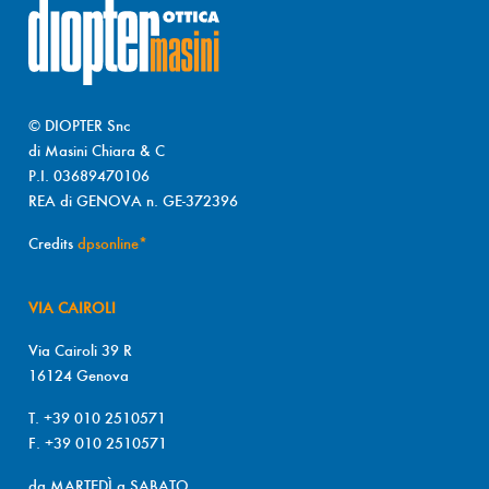
© DIOPTER Snc
di Masini Chiara & C
P.I. 03689470106
REA di GENOVA n. GE-372396
Credits
dpsonline*
VIA CAIROLI
Via Cairoli 39 R
16124 Genova
T. +39 010 2510571
F. +39 010 2510571
da MARTEDÌ a SABATO