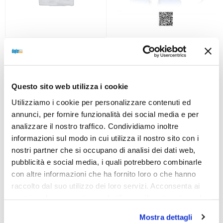
OCCHIALE DA SOLE, RAY-
OCCHIALE DA SOLE, RAY-
BAN
BAN
Occhiale RAY-BAN 0RB3768
Occhiale RAY-BAN 0RB3741
003/80 56
003/80 59
Questo sito web utilizza i cookie
152,00
€
106,40
€
137,00
€
95,90
€
Utilizziamo i cookie per personalizzare contenuti ed
annunci, per fornire funzionalità dei social media e per
analizzare il nostro traffico. Condividiamo inoltre
informazioni sul modo in cui utilizza il nostro sito con i
Read more
Read more
nostri partner che si occupano di analisi dei dati web,
pubblicità e social media, i quali potrebbero combinarle
con altre informazioni che ha fornito loro o che hanno
raccolto dal suo utilizzo dei loro servizi. Acconsenta ai
nostri cookie se continua ad utilizzare il nostro sito web.
Mostra dettagli