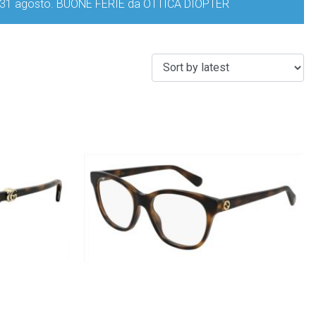
iorno 31 agosto. BUONE FERIE da OTTICA DIOPTER