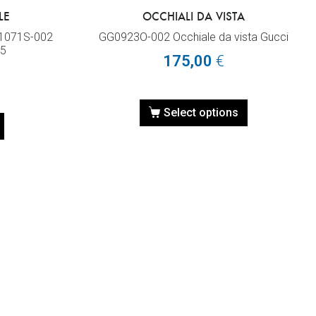
LE
OCCHIALI DA VISTA
G1071S-002
GG0923O-002 Occhiale da vista Gucci
55
175,00
€
Select options