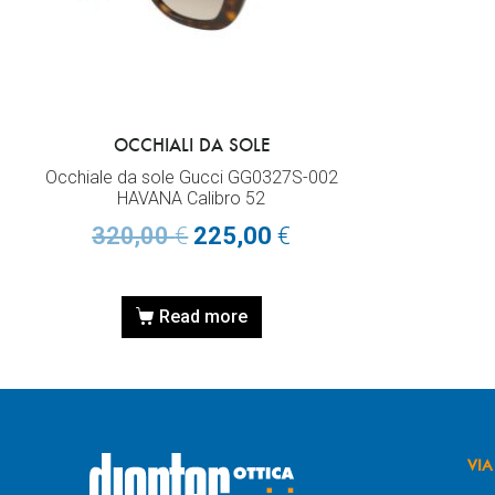
OCCHIALI DA SOLE
Occhiale da sole Gucci GG0327S-002
HAVANA Calibro 52
320,00
€
225,00
€
Read more
VIA