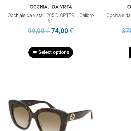
OCCHIALI DA VISTA
O
Occhiale da vista 1285 DIOPTER – Calibro
Occhiale d
51
99,00
€
74,00
€
37
Select options