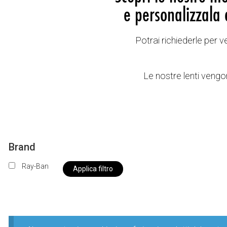
e personalizzala 
Potrai richiederle per 
Le nostre lenti vengon
Brand
Ray-Ban
Applica filtro