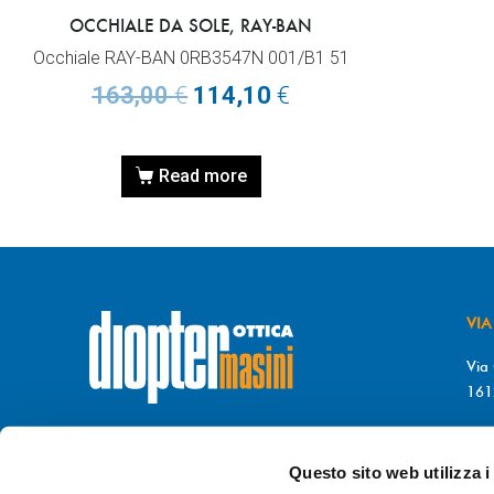
OCCHIALE DA SOLE, RAY-BAN
Occhiale RAY-BAN 0RB3547N 001/B1 51
163,00
€
114,10
€
Read more
VIA
Via 
161
T. 
© DIOPTER Snc
F. 
di Masini Chiara & C
Questo sito web utilizza i