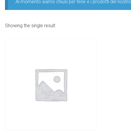
Al momento siamo chiusi per ferie e i prodotti del nost
Showing the single result