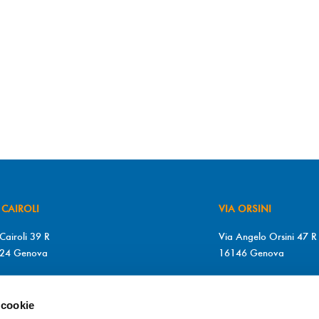
 CAIROLI
VIA ORSINI
Cairoli 39 R
Via Angelo Orsini 47 R
24 Genova
16146 Genova
+39 010 2510571
T. +39 010 315613
+39 010 2510571
F. +39 010 317009
 cookie