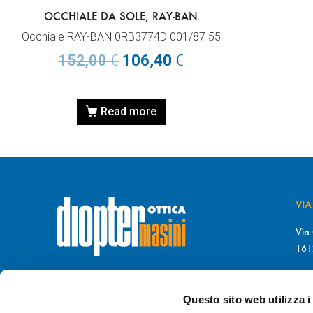
OCCHIALE DA SOLE, RAY-BAN
Occhiale RAY-BAN 0RB3774D 001/87 55
152,00
€
106,40
€
Read more
VIA
Via 
161
T. 
© DIOPTER Snc
F. 
di Masini Chiara & C
Questo sito web utilizza i