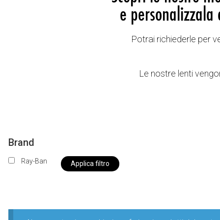
e personalizzala 
Potrai richiederle per 
Le nostre lenti vengon
Brand
Ray-Ban
Applica filtro