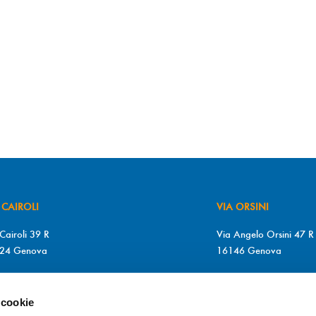
 CAIROLI
VIA ORSINI
Cairoli 39 R
Via Angelo Orsini 47 R
24 Genova
16146 Genova
+39 010 2510571
T. +39 010 315613
+39 010 2510571
F. +39 010 317009
 cookie