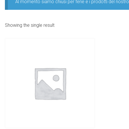
Al momento siamo chiusi per ferie e i prodotti del nost
Showing the single result