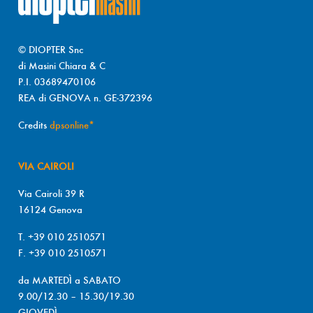
© DIOPTER Snc
di Masini Chiara & C
P.I. 03689470106
REA di GENOVA n. GE-372396
Credits
dpsonline*
VIA CAIROLI
Via Cairoli 39 R
16124 Genova
T. +39 010 2510571
F. +39 010 2510571
da MARTEDÌ a SABATO
9.00/12.30 – 15.30/19.30
GIOVEDÌ