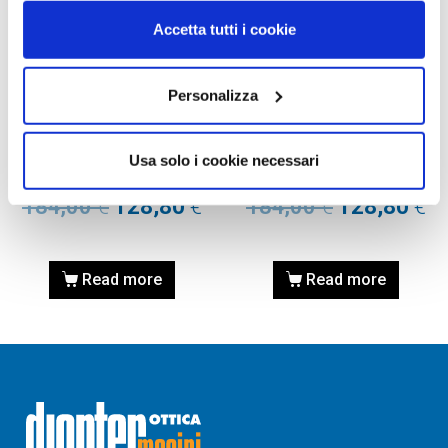
Accetta tutti i cookie
Personalizza
OCCHIALE DA SOLE, RAY-
OCCHIALE DA SOLE, RAY-
BAN
BAN
Occhiale RAY-BAN
Occhiale RAY-BAN
Usa solo i cookie necessari
0RBR0101S 001/82 62
0RBR0101S 001/82 59
184,00
€
128,80
€
184,00
€
128,80
€
Read more
Read more