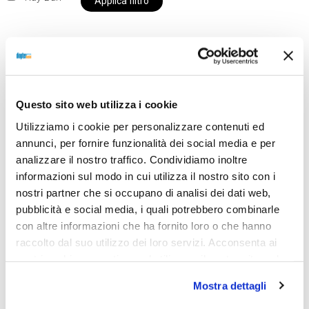
Applica filtro
Al momento siamo chiusi per ferie e i prodotti del
nostro negozio non saranno disponibili per la
Questo sito web utilizza i cookie
spedizione fino al giorno 31 agosto. BUONE FERIE
Utilizziamo i cookie per personalizzare contenuti ed
da OTTICA DIOPTER
annunci, per fornire funzionalità dei social media e per
analizzare il nostro traffico. Condividiamo inoltre
informazioni sul modo in cui utilizza il nostro sito con i
Showing all 2 results
nostri partner che si occupano di analisi dei dati web,
pubblicità e social media, i quali potrebbero combinarle
con altre informazioni che ha fornito loro o che hanno
raccolto dal suo utilizzo dei loro servizi. Acconsenta ai
nostri cookie se continua ad utilizzare il nostro sito web.
Mostra dettagli