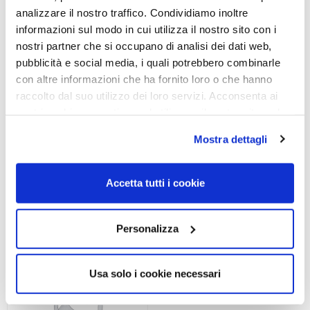
analizzare il nostro traffico. Condividiamo inoltre
informazioni sul modo in cui utilizza il nostro sito con i
nostri partner che si occupano di analisi dei dati web,
pubblicità e social media, i quali potrebbero combinarle
OCCHIALE DA SOLE, RAY-
OCCHIALE DA SOLE, RAY-
con altre informazioni che ha fornito loro o che hanno
BAN
BAN
raccolto dal suo utilizzo dei loro servizi. Acconsenta ai
Occhiale RAY-BAN 0RB3025
Occhiale RAY-BAN 0RB3025
nostri cookie se continua ad utilizzare il nostro sito web.
001/5F 62
001/5F 58
Mostra dettagli
193,00
€
135,10
€
193,00
€
135,10
€
Accetta tutti i cookie
Read more
Read more
Personalizza
Usa solo i cookie necessari