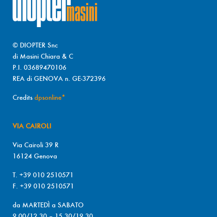
© DIOPTER Snc
di Masini Chiara & C
P.I. 03689470106
REA di GENOVA n. GE-372396
Credits
dpsonline*
VIA CAIROLI
Via Cairoli 39 R
16124 Genova
T. +39 010 2510571
F. +39 010 2510571
da MARTEDÌ a SABATO
9.00/12.30 – 15.30/19.30