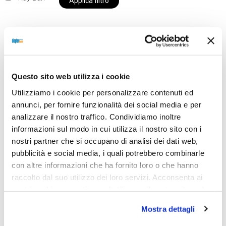
Applica filtro
Al momento siamo chiusi per ferie e i prodotti del
nostro negozio non saranno disponibili per la
Questo sito web utilizza i cookie
spedizione fino al giorno 31 agosto. BUONE FERIE
Utilizziamo i cookie per personalizzare contenuti ed
da OTTICA DIOPTER
annunci, per fornire funzionalità dei social media e per
analizzare il nostro traffico. Condividiamo inoltre
informazioni sul modo in cui utilizza il nostro sito con i
Showing the single result
nostri partner che si occupano di analisi dei dati web,
pubblicità e social media, i quali potrebbero combinarle
con altre informazioni che ha fornito loro o che hanno
raccolto dal suo utilizzo dei loro servizi. Acconsenta ai
nostri cookie se continua ad utilizzare il nostro sito web.
Mostra dettagli