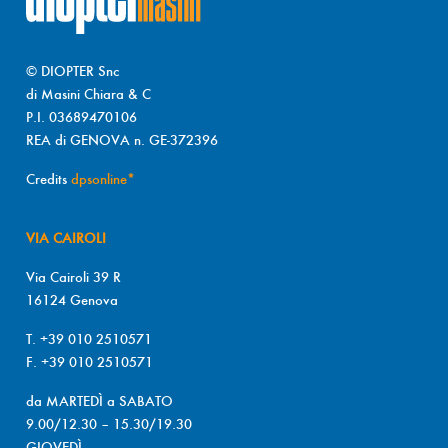
© DIOPTER Snc
di Masini Chiara & C
P.I. 03689470106
REA di GENOVA n. GE-372396
Credits
dpsonline*
VIA CAIROLI
Via Cairoli 39 R
16124 Genova
T. +39 010 2510571
F. +39 010 2510571
da MARTEDÌ a SABATO
9.00/12.30 – 15.30/19.30
GIOVEDÌ