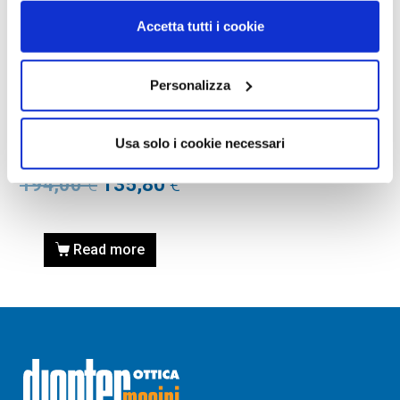
Accetta tutti i cookie
Personalizza
OCCHIALE DA SOLE, RAY-
BAN
Occhiale RAY-BAN
Usa solo i cookie necessari
0RB3584N 001/19 58
194,00
€
135,80
€
Read more