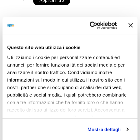
Applica filtro
Al momento siamo chiusi per ferie e i prodotti del
nostro negozio non saranno disponibili per la
Questo sito web utilizza i cookie
spedizione fino al giorno 31 agosto. BUONE FERIE
Utilizziamo i cookie per personalizzare contenuti ed
da OTTICA DIOPTER
annunci, per fornire funzionalità dei social media e per
analizzare il nostro traffico. Condividiamo inoltre
informazioni sul modo in cui utilizza il nostro sito con i
Showing the single result
nostri partner che si occupano di analisi dei dati web,
pubblicità e social media, i quali potrebbero combinarle
con altre informazioni che ha fornito loro o che hanno
raccolto dal suo utilizzo dei loro servizi. Acconsenta ai
nostri cookie se continua ad utilizzare il nostro sito web.
Mostra dettagli