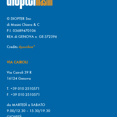
© DIOPTER Snc
di Masini Chiara & C
P.I. 03689470106
REA di GENOVA n. GE-372396
Credits
dpsonline*
VIA CAIROLI
Via Cairoli 39 R
16124 Genova
T. +39 010 2510571
F. +39 010 2510571
da MARTEDÌ a SABATO
9.00/12.30 – 15.30/19.30
GIOVEDÌ