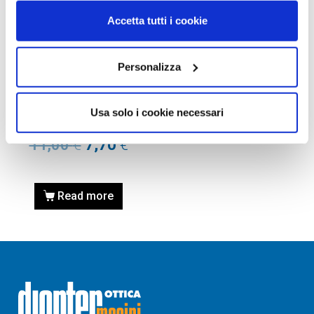
Accetta tutti i cookie
Personalizza
OAKLEY, OCCHIALE DA
SOLE
Occhiale OAKLEY
Usa solo i cookie necessari
AOO0483MB 000056 00
11,00
€
7,70
€
Read more