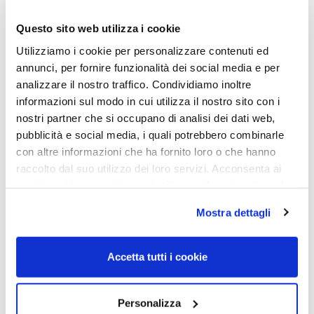
Questo sito web utilizza i cookie
Utilizziamo i cookie per personalizzare contenuti ed
annunci, per fornire funzionalità dei social media e per
analizzare il nostro traffico. Condividiamo inoltre
informazioni sul modo in cui utilizza il nostro sito con i
OAKLEY, OCCHIALE DA
OAKLEY, OCCHIALE DA
SOLE
SOLE
nostri partner che si occupano di analisi dei dati web,
pubblicità e social media, i quali potrebbero combinarle
Occhiale OAKLEY
Occhiale OAKLEY
AOO9367LS 000016 61
AOO9295LS 000016 59
con altre informazioni che ha fornito loro o che hanno
raccolto dal suo utilizzo dei loro servizi. Acconsenta ai
66,00
€
46,20
€
76,00
€
53,20
€
nostri cookie se continua ad utilizzare il nostro sito web.
Mostra dettagli
Read more
Read more
Accetta tutti i cookie
Personalizza