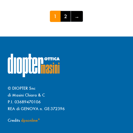
1
2
→
© DIOPTER Snc
di Masini Chiara & C
P.I. 03689470106
REA di GENOVA n. GE-372396
Credits
dpsonline*