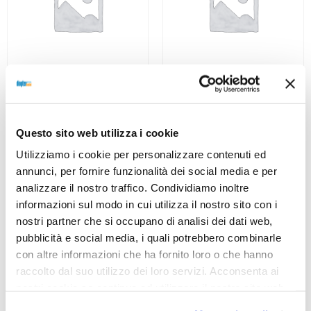
OAKLEY, OCCHIALE DA
OAKLEY, OCCHIALE DA
SOLE
SOLE
Occhiale OAKLEY
Occhiale OAKLEY
Questo sito web utilizza i cookie
AOO9343LS 000039 45
AOO9211LS 000104 38
Utilizziamo i cookie per personalizzare contenuti ed
126,00
€
88,20
€
126,00
€
88,20
€
annunci, per fornire funzionalità dei social media e per
analizzare il nostro traffico. Condividiamo inoltre
informazioni sul modo in cui utilizza il nostro sito con i
Read more
Read more
nostri partner che si occupano di analisi dei dati web,
pubblicità e social media, i quali potrebbero combinarle
con altre informazioni che ha fornito loro o che hanno
raccolto dal suo utilizzo dei loro servizi. Acconsenta ai
nostri cookie se continua ad utilizzare il nostro sito web.