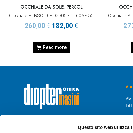
OCCHIALE DA SOLE, PERSOL
OCCHI
Occhiale PERSOL 0PO3306S 1160AF 55
Occhiale P
260,00
€
182,00
€
27
Read more
VIA
Via 
161
T. 
© DIOPTER Snc
F. 
di Masini Chiara & C
Questo sito web utilizza i