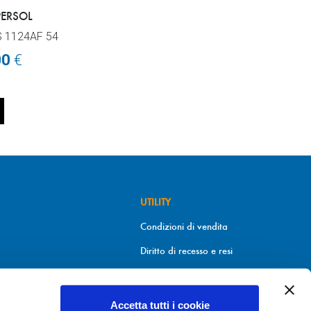
PERSOL
S 1124AF 54
00
€
UTILITY
Condizioni di vendita
Diritto di recesso e resi
Metodi di pagamento
Informativa sui cookies
Accetta tutti i cookie