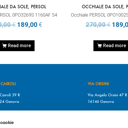
ALE DA SOLE, PERSOL
OCCHIALE DA SOLE, 
ERSOL 0PO3269S 1160AF 54
Occhiale PERSOL 0PO1002
0,00
€
189,00
€
270,00
€
189,
Read more
Read more
 CAIROLI
VIA ORSINI
Cairoli 39 R
Via Angelo Orsini 47 R
24 Genova
16146 Genova
+39 010 2510571
T. +39 010 315613
+39 010 2510571
F. +39 010 317009
 cookie