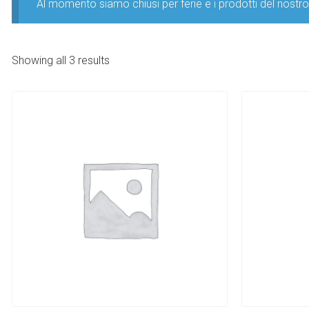
Al momento siamo chiusi per ferie e i prodotti del nost
Showing all 3 results