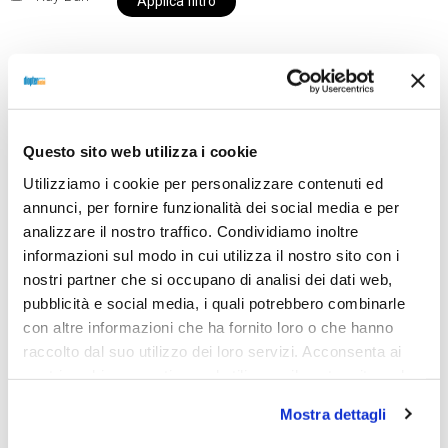
Applica filtro
Al momento siamo chiusi per ferie e i prodotti del
nostro negozio non saranno disponibili per la
Questo sito web utilizza i cookie
spedizione fino al giorno 31 agosto. BUONE FERIE
Utilizziamo i cookie per personalizzare contenuti ed
da OTTICA DIOPTER
annunci, per fornire funzionalità dei social media e per
analizzare il nostro traffico. Condividiamo inoltre
informazioni sul modo in cui utilizza il nostro sito con i
Showing the single result
nostri partner che si occupano di analisi dei dati web,
pubblicità e social media, i quali potrebbero combinarle
con altre informazioni che ha fornito loro o che hanno
raccolto dal suo utilizzo dei loro servizi. Acconsenta ai
nostri cookie se continua ad utilizzare il nostro sito web.
Mostra dettagli