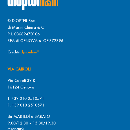
© DIOPTER Snc
di Masini Chiara & C
P.I. 03689470106
REA di GENOVA n. GE-372396
Credits
dpsonline*
VIA CAIROLI
Via Cairoli 39 R
16124 Genova
T. +39 010 2510571
F. +39 010 2510571
da MARTEDÌ a SABATO
9.00/12.30 – 15.30/19.30
GIOVEDÌ