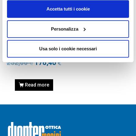
Accetta tutti i cookie
Personalizza
OCCHIALE DA SOLE, RAY-
BAN
Occhiale RAY-BAN 0RB3734
Usa solo i cookie necessari
001/GG 56
252,00
€
176,40
€
Read more