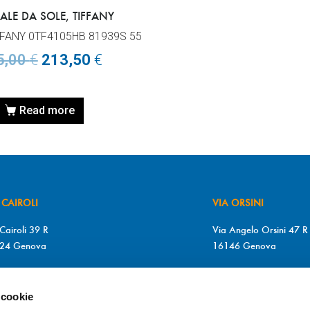
ALE DA SOLE, TIFFANY
IFFANY 0TF4105HB 81939S 55
5,00
€
213,50
€
Read more
 CAIROLI
VIA ORSINI
Cairoli 39 R
Via Angelo Orsini 47 R
24 Genova
16146 Genova
+39 010 2510571
T. +39 010 315613
+39 010 2510571
F. +39 010 317009
 cookie