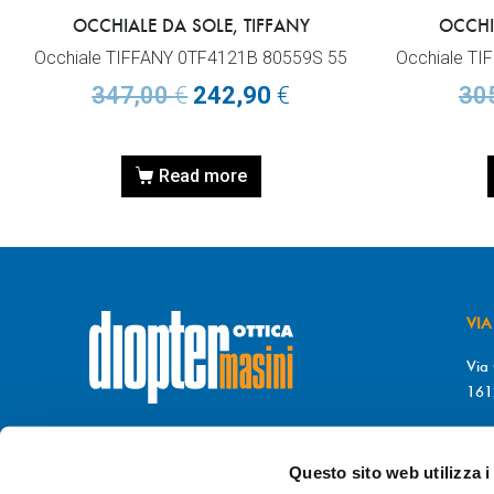
OCCHIALE DA SOLE, TIFFANY
OCCHI
Occhiale TIFFANY 0TF4121B 80559S 55
Occhiale T
347,00
€
242,90
€
30
Read more
VIA
Via 
161
T. 
© DIOPTER Snc
F. 
di Masini Chiara & C
Questo sito web utilizza i