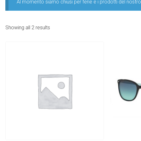
Al momento siamo chiusi per ferie e i prodotti del nost
Showing all 2 results