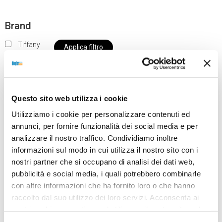
Brand
Tiffany
Applica filtro
Questo sito web utilizza i cookie
Al momento siamo chiusi per ferie e i prodotti del
Utilizziamo i cookie per personalizzare contenuti ed
nostro negozio non saranno disponibili per la
annunci, per fornire funzionalità dei social media e per
spedizione fino al giorno 31 agosto. BUONE FERIE
analizzare il nostro traffico. Condividiamo inoltre
da OTTICA DIOPTER
informazioni sul modo in cui utilizza il nostro sito con i
nostri partner che si occupano di analisi dei dati web,
pubblicità e social media, i quali potrebbero combinarle
Showing the single result
con altre informazioni che ha fornito loro o che hanno
raccolto dal suo utilizzo dei loro servizi. Acconsenta ai
nostri cookie se continua ad utilizzare il nostro sito web.