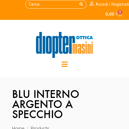
Accedi / Registrati
0
0,00
€
BLU INTERNO
ARGENTO A
SPECCHIO
Home
Products