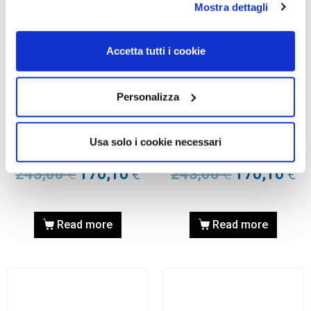
Mostra dettagli
Accetta tutti i cookie
Personalizza
OCCHIALE DA SOLE, RAY-
OCCHIALE DA SOLE, RAY-
BAN
BAN
Occhiale RAY-BAN 0RB3447
Occhiale RAY-BAN 0RB3447
Usa solo i cookie necessari
001/G5 53
001/G5 50
243,00
€
170,10
€
243,00
€
170,10
€
Read more
Read more