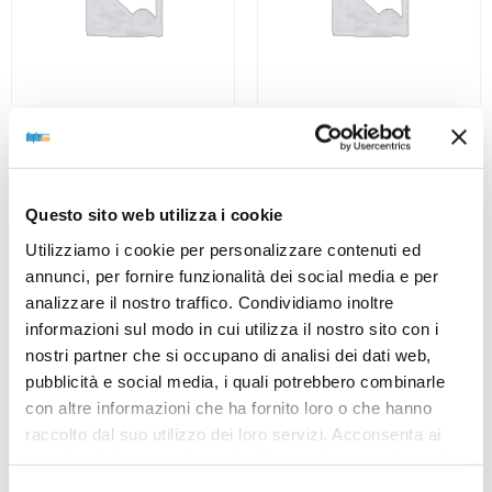
OCCHIALE DA SOLE, RAY-
OCCHIALE DA SOLE, RAY-
BAN
BAN
Occhiale RAY-BAN 0RB3625
Occhiale RAY-BAN 0RB3625
9196G5 62
9196G5 58
Questo sito web utilizza i cookie
253,00
€
177,10
€
253,00
€
177,10
€
Utilizziamo i cookie per personalizzare contenuti ed
annunci, per fornire funzionalità dei social media e per
analizzare il nostro traffico. Condividiamo inoltre
informazioni sul modo in cui utilizza il nostro sito con i
Read more
Read more
nostri partner che si occupano di analisi dei dati web,
pubblicità e social media, i quali potrebbero combinarle
con altre informazioni che ha fornito loro o che hanno
raccolto dal suo utilizzo dei loro servizi. Acconsenta ai
nostri cookie se continua ad utilizzare il nostro sito web.