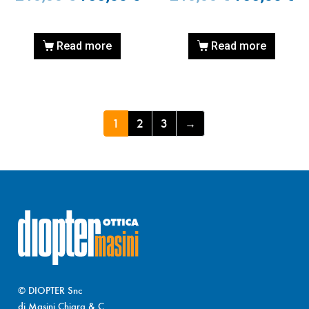
Read more
Read more
1
2
3
→
© DIOPTER Snc
di Masini Chiara & C