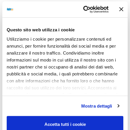
Questo sito web utilizza i cookie
Utilizziamo i cookie per personalizzare contenuti ed
annunci, per fornire funzionalità dei social media e per
analizzare il nostro traffico. Condividiamo inoltre
MASCHERE DA SCI
MASCHERE DA SCI
informazioni sul modo in cui utilizza il nostro sito con i
MASCHERA DA
MASCHERA DA
nostri partner che si occupano di analisi dei dati web,
SCI/SNOWBOARD ZEISS
SCI/SNOWBOARD ZEISS
INTERCHANGEABLE WHITE /
INTERCHANGEABLE WHITE /
pubblicità e social media, i quali potrebbero combinarle
TRIFLECTION SILVER
SUPER BLUE
con altre informazioni che ha fornito loro o che hanno
230,00
€
169,00
€
230,00
€
169,00
€
raccolto dal suo utilizzo dei loro servizi. Acconsenta ai
nostri cookie se continua ad utilizzare il nostro sito web.
Mostra dettagli
Read more
Read more
Accetta tutti i cookie