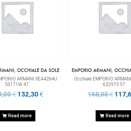
RMANI, OCCHIALE DA SOLE
EMPORIO ARMANI, OCCHIA
EMPORIO ARMANI 0EA4264U
Occhiale EMPORIO ARMAN
50171W 47
632973 57
9,00
€
132,30
€
168,00
€
117,
Read more
Read more