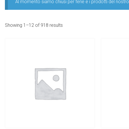
Al momento siamo chiusi per ferie e i prodotti del nost
Showing 1–12 of 918 results