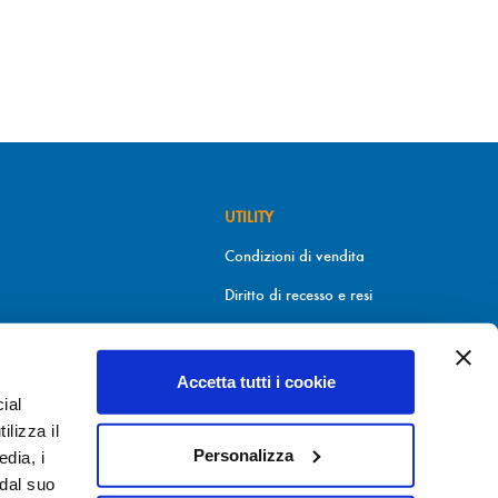
UTILITY
Condizioni di vendita
Diritto di recesso e resi
Metodi di pagamento
Informativa sui cookies
Accetta tutti i cookie
ial
Informativa sulla Privacy
9.30
ilizza il
Personalizza
edia, i
 dal suo