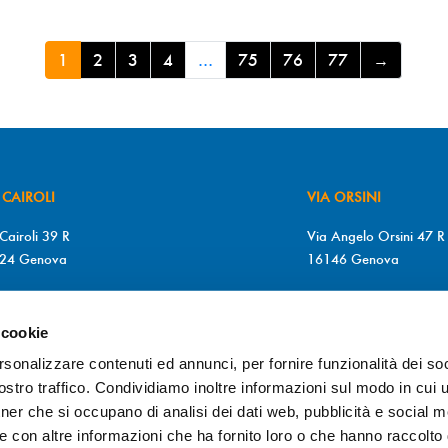
1
2
3
4
…
75
76
77
→
 CAIROLI
VIA ORSINI
Cairoli 39 R
Via Angelo Orsini 47 R
24 Genova
16146 Genova
+39 010 2510571
T. +39 010 315613
+39 010 2510571
F. +39 010 317009
 cookie
MARTEDÌ a SABATO
Da LUNEDÌ a GIOVEDÌ
rsonalizzare contenuti ed annunci, per fornire funzionalità dei soc
0/12.30 – 15.30/19.30
9.00/12.30 – 15.30/1
stro traffico. Condividiamo inoltre informazioni sul modo in cui ut
VEDÌ
VENERDÌ
tner che si occupano di analisi dei dati web, pubblicità e social m
0/19.30
9.00/19.30
e con altre informazioni che ha fornito loro o che hanno raccolto