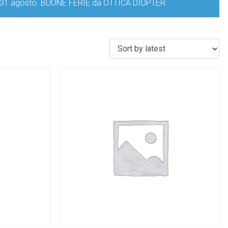
iorno 31 agosto. BUONE FERIE da OTTICA DIOPTER