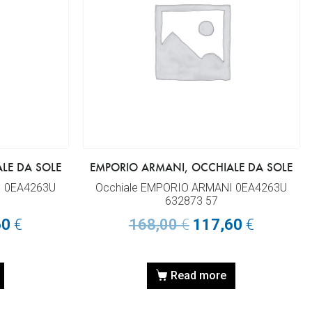
LE DA SOLE
EMPORIO ARMANI, OCCHIALE DA SOLE
I 0EA4263U
Occhiale EMPORIO ARMANI 0EA4263U
632873 57
60
€
168,00
€
117,60
€
Read more