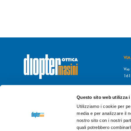
VIA
Via 
161
T. 
© DIOPTER Snc
F. 
di Masini Chiara & C
Questo sito web utilizza i
P.I. 03689470106
da 
Utilizziamo i cookie per pe
REA di GENOVA n. GE-372396
9.0
media e per analizzare il no
GIO
nostro sito con i nostri par
Credits
dpsonline*
9.0
quali potrebbero combinarl