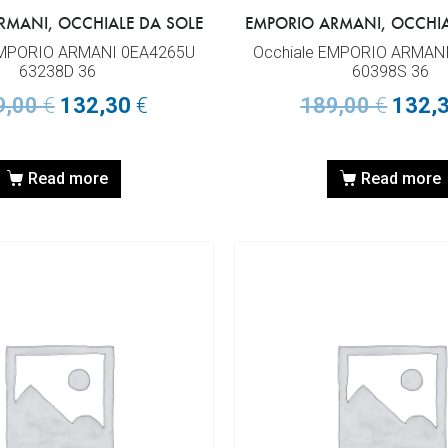
RMANI, OCCHIALE DA SOLE
EMPORIO ARMANI, OCCHIA
EMPORIO ARMANI 0EA4265U
Occhiale EMPORIO ARMAN
63238D 36
60398S 36
9,00
€
132,30
€
189,00
€
132,
Read more
Read more