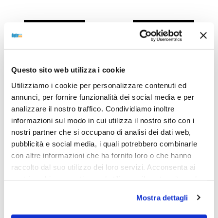
Read more
Read more
Questo sito web utilizza i cookie
Utilizziamo i cookie per personalizzare contenuti ed
annunci, per fornire funzionalità dei social media e per
analizzare il nostro traffico. Condividiamo inoltre
informazioni sul modo in cui utilizza il nostro sito con i
nostri partner che si occupano di analisi dei dati web,
pubblicità e social media, i quali potrebbero combinarle
con altre informazioni che ha fornito loro o che hanno
raccolto dal suo utilizzo dei loro servizi. Acconsenta ai
OCCHIALE DA VISTA,
OCCHIALE DA VISTA,
nostri cookie se continua ad utilizzare il nostro sito web.
VOGUE
VOGUE
Occhiale VOGUE 0VO5686
Occhiale VOGUE 0VO5686
Mostra dettagli
3187 53
3143 53