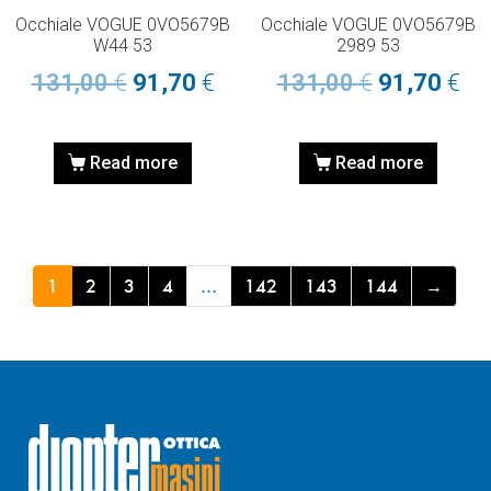
Occhiale VOGUE 0VO5679B
Occhiale VOGUE 0VO5679B
W44 53
2989 53
131,00
€
91,70
€
131,00
€
91,70
€
Read more
Read more
1
2
3
4
…
142
143
144
→