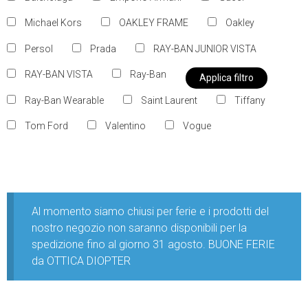
Michael Kors
OAKLEY FRAME
Oakley
Persol
Prada
RAY-BAN JUNIOR VISTA
RAY-BAN VISTA
Ray-Ban
Applica filtro
Ray-Ban Wearable
Saint Laurent
Tiffany
Tom Ford
Valentino
Vogue
Al momento siamo chiusi per ferie e i prodotti del
nostro negozio non saranno disponibili per la
spedizione fino al giorno 31 agosto. BUONE FERIE
da OTTICA DIOPTER