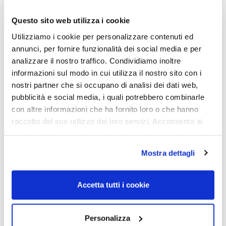
Questo sito web utilizza i cookie
Utilizziamo i cookie per personalizzare contenuti ed
annunci, per fornire funzionalità dei social media e per
analizzare il nostro traffico. Condividiamo inoltre
informazioni sul modo in cui utilizza il nostro sito con i
OAKLEY, OCCHIALE DA
OAKLEY, OCCHIALE DA
SOLE
SOLE
nostri partner che si occupano di analisi dei dati web,
pubblicità e social media, i quali potrebbero combinarle
Occhiale OAKLEY
Occhiale OAKLEY
AOO9467LS 000004 33
AOO9467LS 000003 33
con altre informazioni che ha fornito loro o che hanno
raccolto dal suo utilizzo dei loro servizi. Acconsenta ai
76,00
€
53,20
€
76,00
€
53,20
€
nostri cookie se continua ad utilizzare il nostro sito web.
Mostra dettagli
Read more
Read more
Accetta tutti i cookie
Personalizza