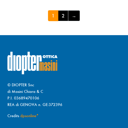
1
2
→
© DIOPTER Snc
di Masini Chiara & C
P.I. 03689470106
REA di GENOVA n. GE-372396
Credits
dpsonline*