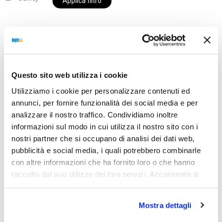
Applica filtro
Al momento siamo chiusi per ferie e i prodotti del
nostro negozio non saranno disponibili per la
Questo sito web utilizza i cookie
spedizione fino al giorno 31 agosto. BUONE FERIE
Utilizziamo i cookie per personalizzare contenuti ed
da OTTICA DIOPTER
annunci, per fornire funzionalità dei social media e per
analizzare il nostro traffico. Condividiamo inoltre
informazioni sul modo in cui utilizza il nostro sito con i
Showing all 2 results
nostri partner che si occupano di analisi dei dati web,
pubblicità e social media, i quali potrebbero combinarle
con altre informazioni che ha fornito loro o che hanno
raccolto dal suo utilizzo dei loro servizi. Acconsenta ai
nostri cookie se continua ad utilizzare il nostro sito web.
Mostra dettagli