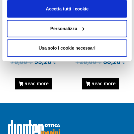
Accetta tutti i cookie
Personalizza
OAKLEY, OCCHIALE DA
OAKLEY, OCCHIALE DA
SOLE
SOLE
Occhiale OAKLEY
Occhiale OAKLEY
Usa solo i cookie necessari
AOO9070LS 000008 26
AOO9070LS 000001 26
76,00
€
53,20
€
126,00
€
88,20
€
Read more
Read more