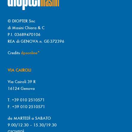
© DIOPTER Snc
di Masini Chiara & C
P.I. 03689470106
REA di GENOVA n. GE-372396
Credits
dpsonline*
VIA CAIROLI
Via Cairoli 39 R
16124 Genova
T. +39 010 2510571
F. +39 010 2510571
da MARTEDÌ a SABATO
9.00/12.30 – 15.30/19.30
GIOVEDÌ