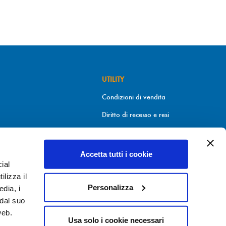
UTILITY
Condizioni di vendita
Diritto di recesso e resi
Metodi di pagamento
Informativa sui cookies
Accetta tutti i cookie
ial
Informativa sulla Privacy
9.30
ilizza il
Personalizza
edia, i
 dal suo
web.
Usa solo i cookie necessari