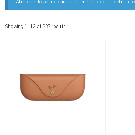
Al momento siamo chiusi per ferie e i prodotti del nost
Showing 1–12 of 237 results