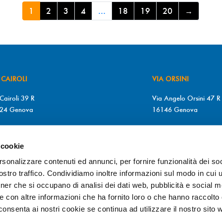
1
2
3
4
…
18
19
20
→
 CAIROLI
VIA ORSINI
Cairoli 39 R
Via Angelo Orsini 47 R
24 Genova
16146 Genova
+39 010 2510571
T. +39 010 315613
+39 010 2510571
F. +39 010 317009
 cookie
MARTEDÌ a SABATO
Da LUNEDÌ a GIOVEDÌ
rsonalizzare contenuti ed annunci, per fornire funzionalità dei soc
0/12.30 – 15.30/19.30
9.00/12.30 – 15.30/1
stro traffico. Condividiamo inoltre informazioni sul modo in cui ut
VEDÌ
VENERDÌ
tner che si occupano di analisi dei dati web, pubblicità e social m
0/19.30
9.00/19.30
e con altre informazioni che ha fornito loro o che hanno raccolto
cconsenta ai nostri cookie se continua ad utilizzare il nostro sito 
@otticadiopter.com
info@otticadiopter.com