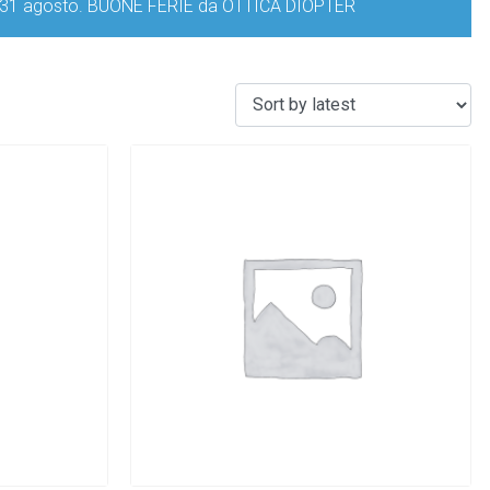
iorno 31 agosto. BUONE FERIE da OTTICA DIOPTER