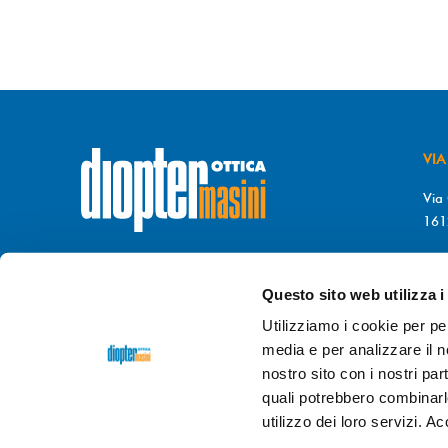
VIA
Via 
161
T. 
© DIOPTER Snc
F. 
di Masini Chiara & C
Questo sito web utilizza i
P.I. 03689470106
da 
Utilizziamo i cookie per pe
REA di GENOVA n. GE-372396
9.0
media e per analizzare il no
GIO
nostro sito con i nostri par
Credits
dpsonline*
9.0
quali potrebbero combinarl
utilizzo dei loro servizi. A
info