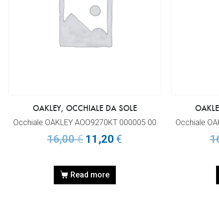
OAKLEY, OCCHIALE DA SOLE
OAKLE
Occhiale OAKLEY AOO9270KT 000005 00
Occhiale O
16,00
€
11,20
€
1
Read more