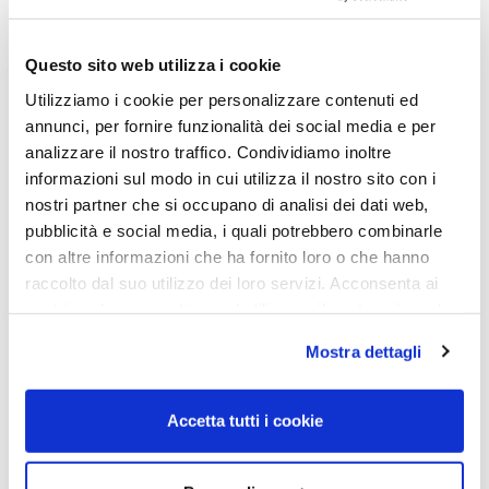
Questo sito web utilizza i cookie
Utilizziamo i cookie per personalizzare contenuti ed
annunci, per fornire funzionalità dei social media e per
analizzare il nostro traffico. Condividiamo inoltre
informazioni sul modo in cui utilizza il nostro sito con i
OCCHIALE DA SOLE, RAY-
OCCHIALE DA SOLE, RAY-
nostri partner che si occupano di analisi dei dati web,
BAN WEARABLE
BAN WEARABLE
pubblicità e social media, i quali potrebbero combinarle
Occhiale Ray-Ban Wearable
Occhiale Ray-Ban Wearable
con altre informazioni che ha fornito loro o che hanno
0RW4012 601/71 53
0RW4012 601/1M 53
raccolto dal suo utilizzo dei loro servizi. Acconsenta ai
nostri cookie se continua ad utilizzare il nostro sito web.
419,00
€
375,00
€
499,00
€
449,00
€
Mostra dettagli
Read more
Read more
Accetta tutti i cookie