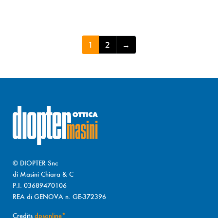
1
2
→
© DIOPTER Snc
di Masini Chiara & C
P.I. 03689470106
REA di GENOVA n. GE-372396
Credits
dpsonline*