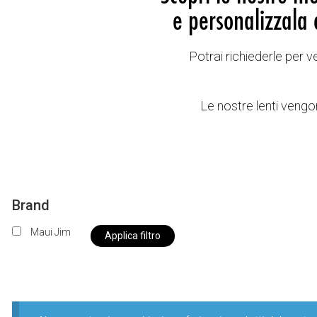
e personalizzala 
Potrai richiederle per 
Le nostre lenti vengon
Brand
Maui Jim
Applica filtro