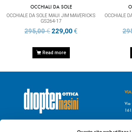
OCCHIALI DA SOLE
O
OCCHIALE DA SOLE MAUI JIM MAVERICKS
OCCHIALE D
GS264-17
295,00
€
229,00
€
29
Read more
VIA
Via 
161
T. 
© DIOPTER Snc
F. 
di Masini Chiara & C
Questo sito web utilizza i