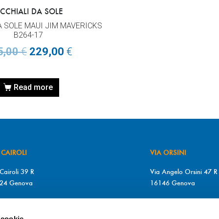
CCHIALI DA SOLE
A SOLE MAUI JIM MAVERICKS
B264-17
5,00
€
229,00
€
Read more
 CAIROLI
VIA ORSINI
Cairoli 39 R
Via Angelo Orsini 47 R
24 Genova
16146 Genova
+39 010 2510571
T. +39 010 315613
+39 010 2510571
F. +39 010 317009
 cookie