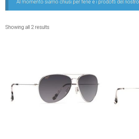
Al momento siamo chiusi per ferie e i prodotti del nost
Showing all 2 results