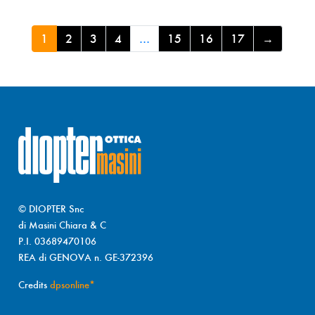
1
2
3
4
…
15
16
17
→
© DIOPTER Snc
di Masini Chiara & C
P.I. 03689470106
REA di GENOVA n. GE-372396
Credits
dpsonline*