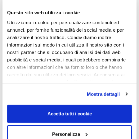
Questo sito web utilizza i cookie
Utilizziamo i cookie per personalizzare contenuti ed
annunci, per fornire funzionalità dei social media e per
analizzare il nostro traffico. Condividiamo inoltre
informazioni sul modo in cui utilizza il nostro sito con i
OAKLEY FRAME, OCCHIALE
OAKLEY FRAME, OCCHIALE
DA VISTA
DA VISTA
nostri partner che si occupano di analisi dei dati web,
pubblicità e social media, i quali potrebbero combinarle
Occhiale OAKLEY FRAME
Occhiale OAKLEY FRAME
0OX8192D 819203 56
0OX8192D 819203 54
con altre informazioni che ha fornito loro o che hanno
raccolto dal suo utilizzo dei loro servizi. Acconsenta ai
173,00
€
121,10
€
173,00
€
121,10
€
nostri cookie se continua ad utilizzare il nostro sito web.
Mostra dettagli
Read more
Read more
Accetta tutti i cookie
Personalizza