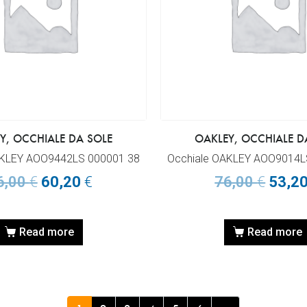
Y, OCCHIALE DA SOLE
OAKLEY, OCCHIALE D
AKLEY AOO9442LS 000001 38
Occhiale OAKLEY AOO9014L
6,00
€
60,20
€
76,00
€
53,2
Read more
Read more