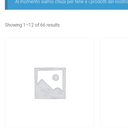
Al momento siamo chiusi per ferie e i prodotti del nost
Showing 1–12 of 66 results