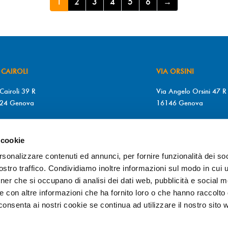
1
2
3
4
5
6
→
 CAIROLI
VIA ORSINI
Cairoli 39 R
Via Angelo Orsini 47 R
24 Genova
16146 Genova
+39 010 2510571
T. +39 010 315613
+39 010 2510571
F. +39 010 317009
 cookie
MARTEDÌ a SABATO
Da LUNEDÌ a GIOVEDÌ
rsonalizzare contenuti ed annunci, per fornire funzionalità dei soc
0/12.30 – 15.30/19.30
9.00/12.30 – 15.30/1
stro traffico. Condividiamo inoltre informazioni sul modo in cui ut
VEDÌ
VENERDÌ
tner che si occupano di analisi dei dati web, pubblicità e social m
0/19.30
9.00/19.30
e con altre informazioni che ha fornito loro o che hanno raccolto
cconsenta ai nostri cookie se continua ad utilizzare il nostro sito 
@otticadiopter.com
info@otticadiopter.com