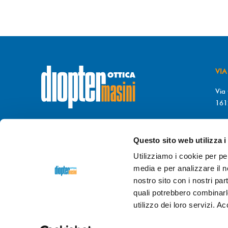
VIA
Via 
161
T. 
© DIOPTER Snc
F. 
di Masini Chiara & C
Questo sito web utilizza i
P.I. 03689470106
da 
Utilizziamo i cookie per pe
REA di GENOVA n. GE-372396
9.0
media e per analizzare il no
GIO
nostro sito con i nostri par
Credits
dpsonline*
9.0
quali potrebbero combinarl
utilizzo dei loro servizi. A
info