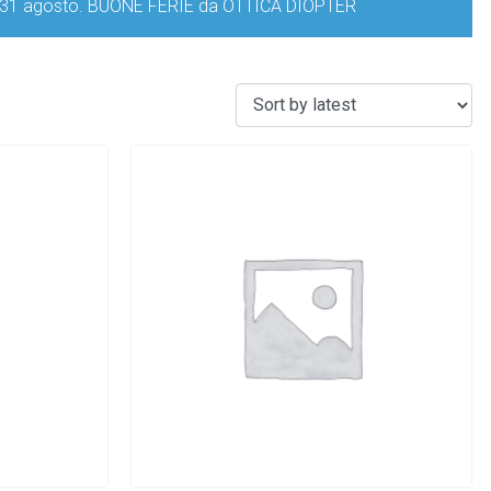
iorno 31 agosto. BUONE FERIE da OTTICA DIOPTER