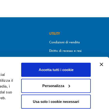
UTILITY
Condizioni di vendita
Diritto di recesso e resi
Metodi di pagamento
Informativa sui cookies
Accetta tutti i cookie
ial
Informativa sulla Privacy
9.30
ilizza il
Personalizza
edia, i
 dal suo
web.
Usa solo i cookie necessari