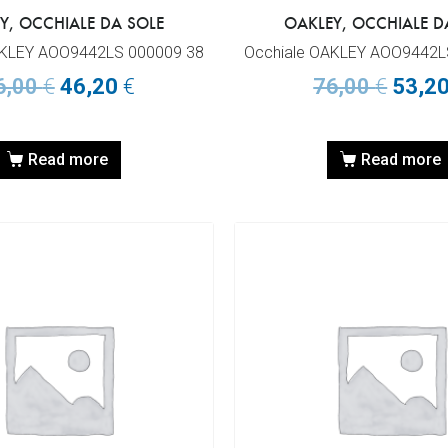
Y, OCCHIALE DA SOLE
OAKLEY, OCCHIALE D
AKLEY AOO9442LS 000009 38
Occhiale OAKLEY AOO9442L
6,00
€
46,20
€
76,00
€
53,2
Read more
Read more