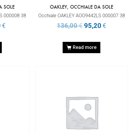
A SOLE
OAKLEY, OCCHIALE DA SOLE
S 000008 38
Occhiale OAKLEY AOO9442LS 000007 38
0
€
136,00
€
95,20
€
Read more